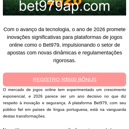
Com o avanço da tecnologia, o ano de 2026 promete
inovações significativas para plataformas de jogos
online como o Bet979, impulsionando o setor de
apostas com novas dinâmicas e regulamentações
rigorosas.
REGISTRO R$500 BÔNUS
O mercado de jogos online tem experimentado um crescimento
exponencial, e 2026 parece ser um ano decisivo no que diz
respeito à inovação e segurança. A plataforma Bet979, com seu
público fiel em países de língua portuguesa, está na vanguarda
destas transformações.