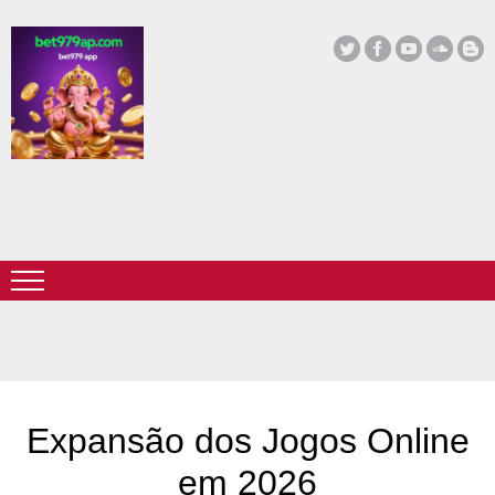
Expansão dos Jogos Online
em 2026