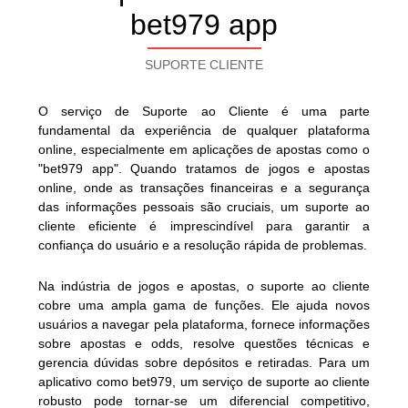
bet979 app
SUPORTE CLIENTE
O serviço de Suporte ao Cliente é uma parte
fundamental da experiência de qualquer plataforma
online, especialmente em aplicações de apostas como o
"bet979 app". Quando tratamos de jogos e apostas
online, onde as transações financeiras e a segurança
das informações pessoais são cruciais, um suporte ao
cliente eficiente é imprescindível para garantir a
confiança do usuário e a resolução rápida de problemas.
Na indústria de jogos e apostas, o suporte ao cliente
cobre uma ampla gama de funções. Ele ajuda novos
usuários a navegar pela plataforma, fornece informações
sobre apostas e odds, resolve questões técnicas e
gerencia dúvidas sobre depósitos e retiradas. Para um
aplicativo como bet979, um serviço de suporte ao cliente
robusto pode tornar-se um diferencial competitivo,