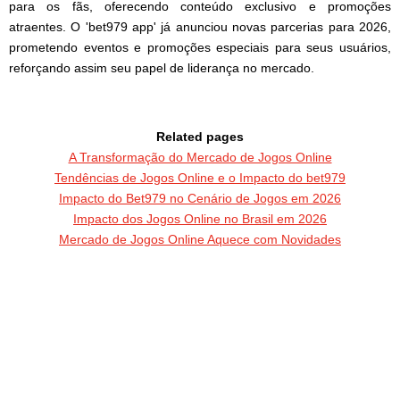
para os fãs, oferecendo conteúdo exclusivo e promoções
atraentes. O 'bet979 app' já anunciou novas parcerias para 2026,
prometendo eventos e promoções especiais para seus usuários,
reforçando assim seu papel de liderança no mercado.
Related pages
A Transformação do Mercado de Jogos Online
Tendências de Jogos Online e o Impacto do bet979
Impacto do Bet979 no Cenário de Jogos em 2026
Impacto dos Jogos Online no Brasil em 2026
Mercado de Jogos Online Aquece com Novidades