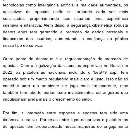
tecnologias como inteligência artificial e realidade aumentada, os
aplicativos de apostas estão se tornando cada vez mais
sofisticados, proporcionando aos usuários uma experiência
imersiva e interativa. Além disso, a segurança cibernética robusta
destes apps tem garantido a proteção de dados pessoais e
financeiros dos usuários, aumentando a confiança do público
nesse tipo de serviço.
Outro ponto de destaque é a regulamentação do mercado de
apostas. Com a legalização das apostas esportivas no Brasil em
2022, as plataformas nacionais, incluindo o 'bet979 app', têm
operado sob um marco regulatório mais claro e justo. Isso não só
contribui para um ambiente de jogo mais transparente, mas
também tem aberto portas para investimentos estrangeiros que
impulsionam ainda mais o crescimento do setor.
Por fim, a interação entre esportes e apostas tem sido uma
dinâmica lucrativa. Parcerias entre ligas esportivas e plataformas
de apostas têm proporcionado novas maneiras de engajamento