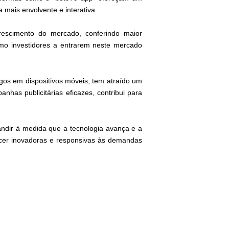
 mais envolvente e interativa.
escimento do mercado, conferindo maior
omo investidores a entrarem neste mercado
ogos em dispositivos móveis, tem atraído um
has publicitárias eficazes, contribui para
andir à medida que a tecnologia avança e a
ecer inovadoras e responsivas às demandas