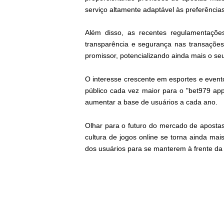
serviço altamente adaptável às preferências
Além disso, as recentes regulamentaçõ
transparência e segurança nas transações
promissor, potencializando ainda mais o s
O interesse crescente em esportes e evento
público cada vez maior para o "bet979 app
aumentar a base de usuários a cada ano.
Olhar para o futuro do mercado de apostas
cultura de jogos online se torna ainda m
dos usuários para se manterem à frente da