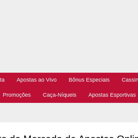
ta
Apostas ao Vivo
Bônus Especiais
Cassin
Promoções
Caça-Níqueis
Apostas Esportivas