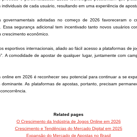
 individuais de cada usuário, resultando em uma experiência de aposta
es governamentais adotadas no começo de 2026 favoreceram o cr
. Essa segurança adicional tem incentivado tanto novos usuários c
eu crescimento econômico.
s esportivos internacionais, aliado ao fácil acesso a plataformas de j
". A comodidade de apostar de qualquer lugar, juntamente com campan
 online em 2026 é reconhecer seu potencial para continuar a se exp
ais dominante. As plataformas de apostas, portanto, precisam perman
 concorrência.
Related pages
O Crescimento da Indústria de Jogos Online em 2026
Crescimento e Tendências do Mercado Digital em 2025
Expansão do Mercado de Apostas no Brasil