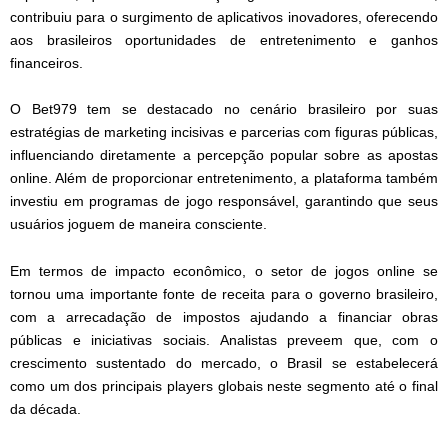
contribuiu para o surgimento de aplicativos inovadores, oferecendo
aos brasileiros oportunidades de entretenimento e ganhos
financeiros.
O Bet979 tem se destacado no cenário brasileiro por suas
estratégias de marketing incisivas e parcerias com figuras públicas,
influenciando diretamente a percepção popular sobre as apostas
online. Além de proporcionar entretenimento, a plataforma também
investiu em programas de jogo responsável, garantindo que seus
usuários joguem de maneira consciente.
Em termos de impacto econômico, o setor de jogos online se
tornou uma importante fonte de receita para o governo brasileiro,
com a arrecadação de impostos ajudando a financiar obras
públicas e iniciativas sociais. Analistas preveem que, com o
crescimento sustentado do mercado, o Brasil se estabelecerá
como um dos principais players globais neste segmento até o final
da década.