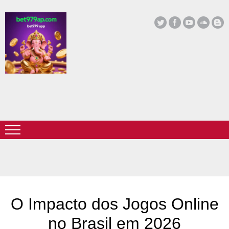
O Impacto dos Jogos Online
no Brasil em 2026