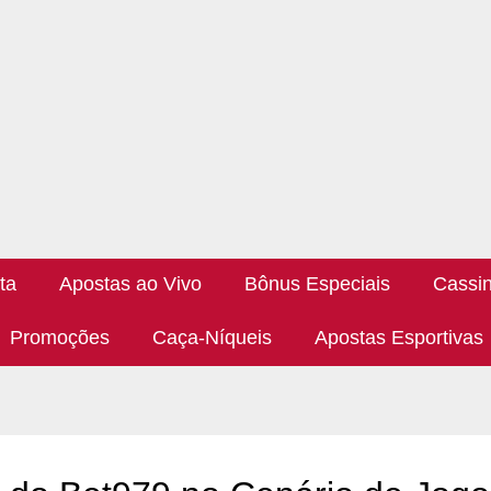
ta
Apostas ao Vivo
Bônus Especiais
Cassin
Promoções
Caça-Níqueis
Apostas Esportivas