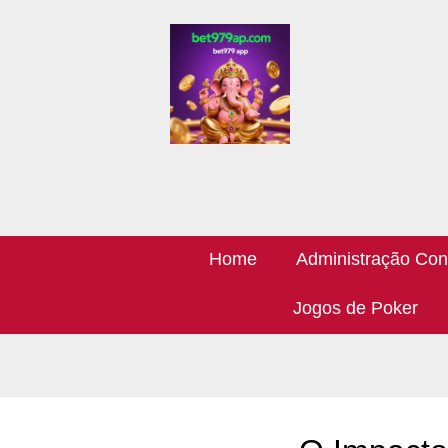
Home
Administração Con
Jogos de Poker