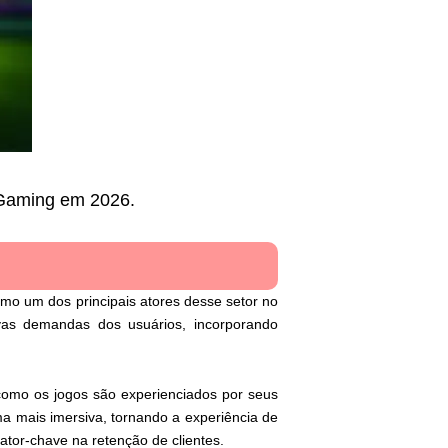
iGaming em 2026.
mo um dos principais atores desse setor no
vas demandas dos usuários, incorporando
como os jogos são experienciados por seus
ma mais imersiva, tornando a experiência de
fator-chave na retenção de clientes.