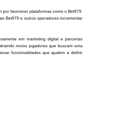
m por favorecer plataformas como o Bet979.
do ao Bet979 e outros operadores incrementar
samente em marketing digital e parcerias
, atraindo novos jogadores que buscam uma
ionar funcionalidades que ajudem a definir