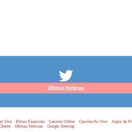
Últimas Notícias
ao Vivo
Bônus Especiais
Cassino Online
Cassino Ao Vivo
Jogos de P
Cliente
Últimas Notícias
Google Sitemap