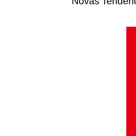
Novas Tendênc