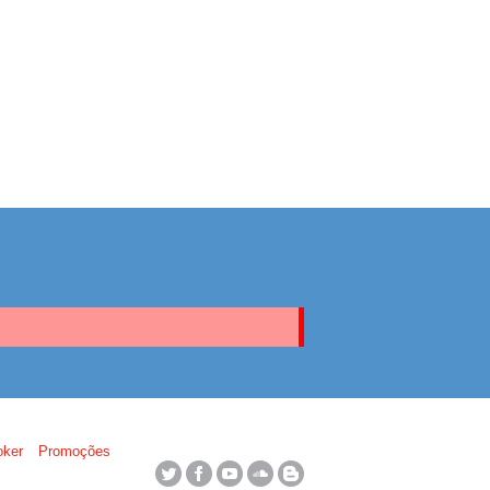
oker
Promoções