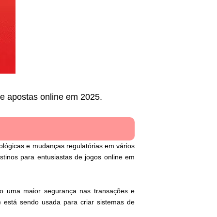
e apostas online em 2025.
ológicas e mudanças regulatórias em vários
tinos para entusiastas de jogos online em
ndo uma maior segurança nas transações e
IA) está sendo usada para criar sistemas de