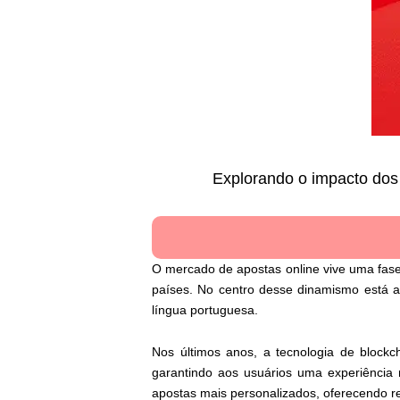
Explorando o impacto dos
O mercado de apostas online vive uma fase
países. No centro desse dinamismo está a
língua portuguesa.
Nos últimos anos, a tecnologia de block
garantindo aos usuários uma experiência ma
apostas mais personalizados, oferecendo r