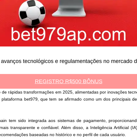
 avanços tecnológicos e regulamentações no mercado d
REGISTRO R$500 BÔNUS
 de rápidas transformações em 2025, alimentadas por inovações tecn
 plataforma bet979, que tem se afirmado como um dos principais des
chain tem sido integrada aos sistemas de pagamento, proporciona
is transparente e confiável. Além disso, a Inteligência Artificial (
ecomendações baseadas no histórico e no perfil de cada usuário.