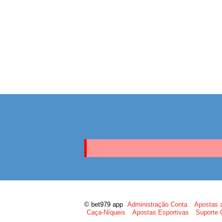
© bet979 app
Administração Conta
Apostas 
Caça-Níqueis
Apostas Esportivas
Suporte 