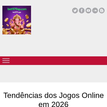
Tendências dos Jogos Online
em 2026