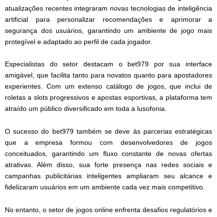
atualizações recentes integraram novas tecnologias de inteligência
artificial para personalizar recomendações e aprimorar a
segurança dos usuários, garantindo um ambiente de jogo mais
protegível e adaptado ao perfil de cada jogador.
Especialistas do setor destacam o bet979 por sua interface
amigável, que facilita tanto para novatos quanto para apostadores
experientes. Com um extenso catálogo de jogos, que inclui de
roletas a slots progressivos e apostas esportivas, a plataforma tem
atraído um público diversificado em toda a lusofonia.
O sucesso do bet979 também se deve às parcerias estratégicas
que a empresa formou com desenvolvedores de jogos
conceituados, garantindo um fluxo constante de novas ofertas
atrativas. Além disso, sua forte presença nas redes sociais e
campanhas publicitárias inteligentes ampliaram seu alcance e
fidelizaram usuários em um ambiente cada vez mais competitivo.
No entanto, o setor de jogos online enfrenta desafios regulatórios e