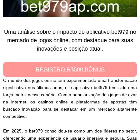
Uma análise sobre o impacto do aplicativo bet979 no
mercado de jogos online, com destaque para suas
inovações e posição atual.
REGISTRO R$500 BÔNUS
O mundo dos jogos online tem experimentado uma transformação
significativa nos últimos anos, e o aplicativo bet979 tem sido uma
força motriz nesse cenário. Com a popularização dos jogos de azar
na internet, os casinos online e plataformas de apostas têm
buscado inovação para se destacar em um mercado altamente
competitivo.
Em 2025, o bet979 consolidou-se como um dos líderes no setor,
oferecendo uma experiência de usuário imersiva e segura. Suas